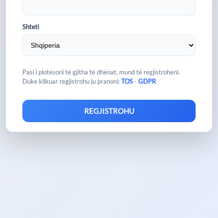
Shteti
Pasi i plotësoni të gjitha të dhënat, mund të regjistroheni.
Duke klikuar regjistrohu ju pranoni:
TOS
-
GDPR
REGJISTROHU