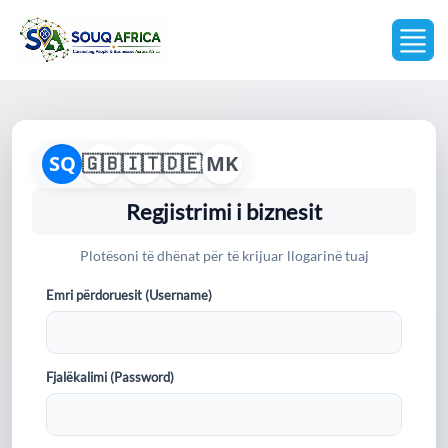
SQ
🇬🇧
🇮🇹
🇩🇪
MK
Regjistrimi i biznesit
Plotësoni të dhënat për të krijuar llogarinë tuaj
Emri përdoruesit (Username)
Fjalëkalimi (Password)